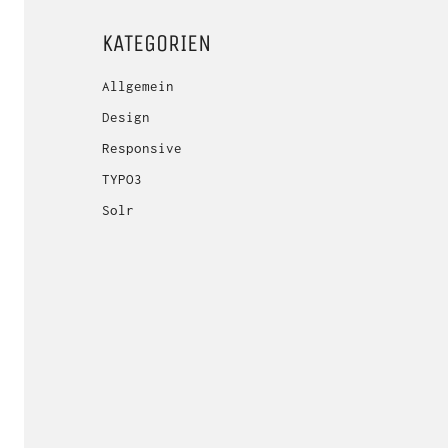
KATEGORIEN
Allgemein
Design
Responsive
TYPO3
Solr
Ob kleines Pilotprojekt oder groß angele
Erfahrung und unsere
Lassen Sie uns ins Gespräch kommen: